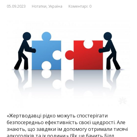
05.09.2023
Нотатки
,
Україна
Коментарі: 0
«Жертводавці рідко можуть спостерігати
безпосередньо ефективність своєї щедрості. Але
знають, що завдяки їм допомогу отримали тисячі
алкоголіків та їх родини.» (Як це бачить Білл