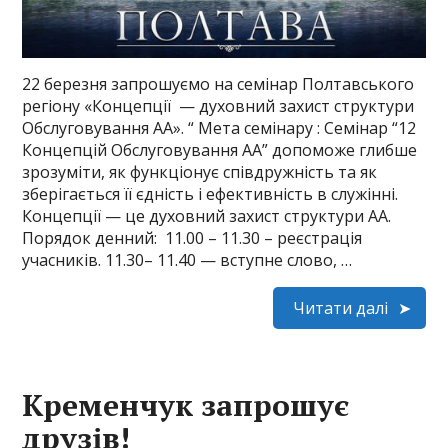
22 березня запрошуємо на семінар Полтавського
регіону «Концепції — духовний захист структури
Обслуговування АА». “ Мета семінару : Семінар “12
Концепцій Обслуговування АА” допоможе глибше
зрозуміти, як функціонує співдружність та як
зберігається її єдність і ефективність в служінні.
Концепції — це духовний захист структури АА.
Порядок денний: 11.00 – 11.30 – реєстрація
учасників. 11.30– 11.40 — вступне слово, …
Читати далі
Кременчук запрошує
друзів!