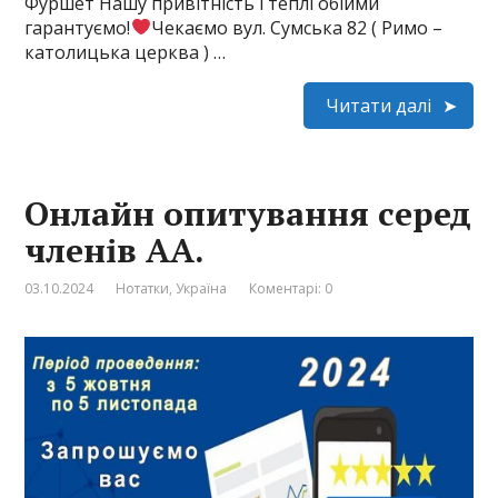
Фуршет Нашу привітність і теплі обійми
гарантуємо!
Чекаємо вул. Сумська 82 ( Римо –
католицька церква ) …
Читати далі
Онлайн опитування серед
членів АА.
03.10.2024
Нотатки
,
Україна
Коментарі: 0