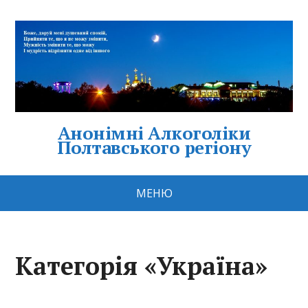
Анонімні Алкоголіки
Полтавського регіону
МЕНЮ
Категорія «Україна»