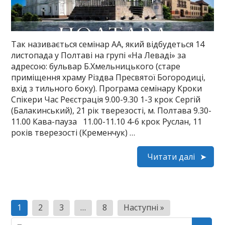
Так називається семінар АА, який відбудеться 14
листопада у Полтаві на групі «На Леваді» за
адресою: бульвар Б.Хмельницького (старе
приміщення храму Різдва Пресвятої Богородиці,
вхід з тильного боку). Програма семінару Кроки
Спікери Час Реєстрація 9.00-9.30 1-3 крок Сергій
(Балакинський), 21 рік тверезості, м. Полтава 9.30-
11.00 Кава-пауза 11.00-11.10 4-6 крок Руслан, 11
років тверезості (Кременчук) …
Читати далі
Пагінація
1
2
3
…
8
Наступні »
записів