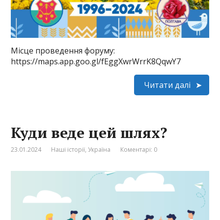
Місце проведення форуму:
https://maps.app.goo.gl/fEggXwrWrrK8QqwY7
Читати далі
Куди веде цей шлях?
23.01.2024
Наші історії
,
Україна
Коментарі: 0