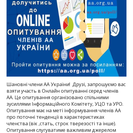
Шановні члени АА України! Друзі, запрошуємо вас
взяти участь в Онлайн опитуванні серед членів
АА. Це опитування організовано спільними
зусиллями Інформаційного Комітету, УЦО та УРО.
Опитування має на меті інформування членів АА
про поточні тенденції в характеристиках
членства (вік ,стать, строк тверезості та інше).
Опитування слугуватиме важливим джерелом