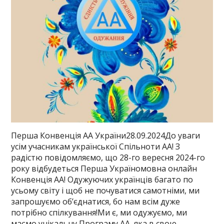
Перша Конвенція АА України28.09.2024До уваги
усім учасникам української Спільноти АА! З
радістю повідомляємо, що 28-го вересня 2024-го
року відбудеться Перша Україномовна онлайн
Конвенція АА! Одужуючих українців багато по
усьому світу і щоб не почуватися самотніми, ми
запрошуємо об’єднатися, бо нам всім дуже
потрібно спілкування!Ми є, ми одужуємо, ми
маємо унікальну Програму АА, яка в свою …