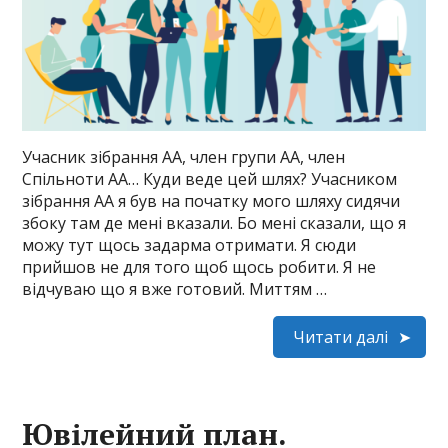
Учасник зібрання АА, член групи АА, член
Спільноти АА… Куди веде цей шлях? Учасником
зібрання АА я був на початку мого шляху сидячи
збоку там де мені вказали. Бо мені сказали, що я
можу тут щось задарма отримати. Я сюди
прийшов не для того щоб щось робити. Я не
відчуваю що я вже готовий. Миттям …
Читати далі
Ювілейний план.