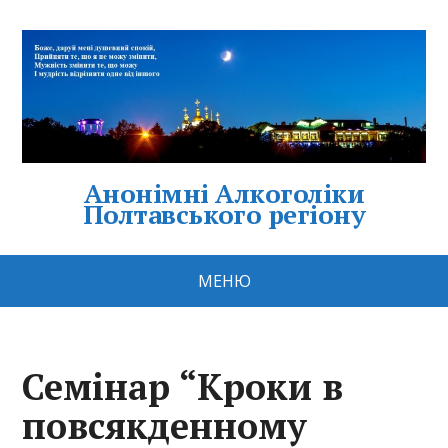
Анонімні Алкоголіки
Полтавського регіону
МЕНЮ
Семінар “Кроки в
повсякденному