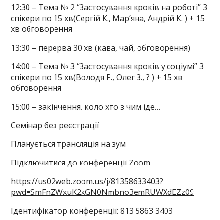
12:30 – Тема № 2 “Застосування кроків на роботі” 3
спікери по 15 хв(Сергій К., Мар’яна, Андрій К. ) + 15
хв обговорення
13:30 – перерва 30 хв (кава, чай, обговорення)
14:00 – Тема № 3 “Застосування кроків у соціумі” 3
спікери по 15 хв(Володя Р., Олег З., ? ) + 15 хв
обговорення
15:00 – закінчення, коло хто з чим іде…
Семінар без реєстрації
Планується трансляція на зум
Підключитися до конференції Zoom
https://us02web.zoom.us/j/81358633403?
pwd=SmFnZWxuK2xGN0Nmbno3emRUWXdEZz09
Ідентифікатор конференції: 813 5863 3403