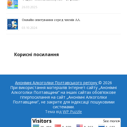
26.03.2025
Онлайн опитування серед членів АА.
03.10.2024
Корисні посилання
Анонімні Алкоголіки Полтавського регіону
© 2026
При використання матеріалів Інтернет-сайту „Анонімні
Алкоголіки Полтавщини” на інших сайтах обов’язкове
гіперпосилання на сайт „Анонімні Алкоголіки
Полтавщини”, не закрите для індексації пошуковими
системами.
Тема від
WP Puzzle