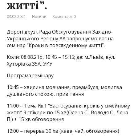
житті”.
03.08.2021
Новини
Коментарі: 0
Дорогі друзі, Рада Обслуговування Західно-
Українського Регіону АА запрошуємо вас на
семінар “Кроки в повсякденному житті”.
Коли: 08.08.21р, 10:45 – 15:15; де: м.Львів, вул.
Хуторівка 35А, УКУ
Програма семінару:
10:45 – хвилина мовчання, преамбула, молитва
душевного спокою, привітання
11:00 – Тема № 1 “Застосування кроків у сімейному
житті” 3 спікери по 15 хв(Олена С., Володя О, Лєна
П.) + 15 хв обговорення
12:00 – перерва 30 хв (кава, чай, обговорення)