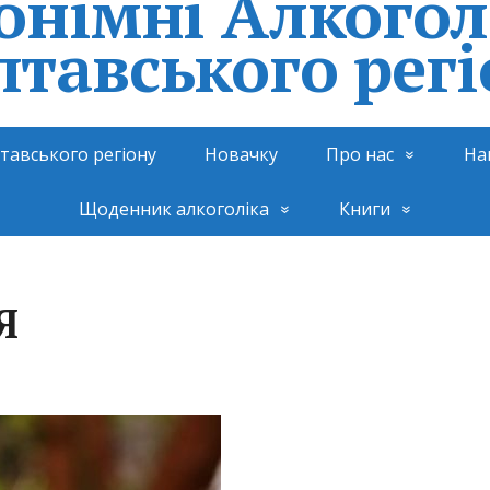
онімні Алкогол
лтавського регі
тавського регіону
Новачку
Про нас
Наш
Щоденник алкоголіка
Книги
Я