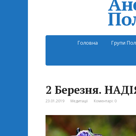
Ан
По
Головна
Групи Пол
2 Березня. НАДІ
23.01.2019
Медитації
Коментарі: 0