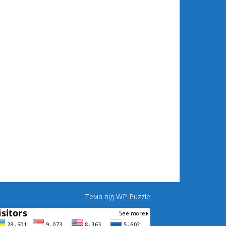
Тема від
WP Puzzle