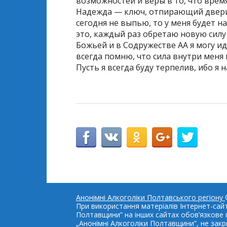
возможностей и веры в то, что время 
Надежда — ключ, отпирающий двери 
сегодня не выпью, то у меня будет н
это, каждый раз обретаю новую силу 
Божьей и в Содружестве АА я могу ид
всегда помню, что сила внутри меня
Пусть я всегда буду терпелив, ибо я 
Анонімні Алкоголіки Полтавського регіону
При використання матеріалів Інтернет-сайт
Полтавщини” на інших сайтах обов’язкове 
„Анонімні Алкоголіки Полтавщини”, не закр