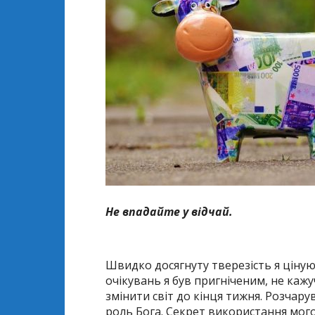
Не впадайте у відчай
.
Швидко досягнуту тверезість я ціную
очікувань я був пригніченим, не кажу
змінити світ до кінця тижня. Розчару
роль Бога. Секрет використання мого