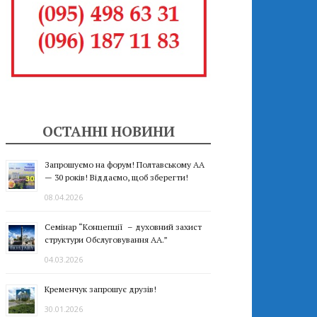
ОСТАННІ НОВИНИ
Запрошуємо на форум! Полтавському АА
— 30 років! Віддаємо, щоб зберегти!
08.04.2026
Семінар “Концепції – духовний захист
структури Обслуговування АА.”
04.03.2026
Кременчук запрошує друзів!
30.01.2026