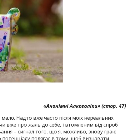
«Анонімні Алкоголіки»
(стор. 47)
 мало. Надто вже часто після моїх нереальних
чи вже про жаль до себе, і втомленим від спроб
вання – сигнал того, що я, можливо, знову граю
 потенціалу полягає в тому, щоб визнавати