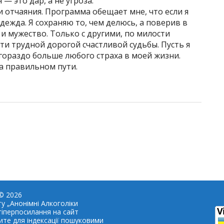
— это дар, а не угроза.
отчаяния. Программа обещает мне, что если я
адежда. Я сохраняю то, чем делюсь, а поверив в
и мужество. Только с другими, по милости
ти трудной дорогой счастливой судьбы. Пусть я
 гораздо больше любого страха в моей жизни.
на правильном пути.
© 2026
у „Анонімні Алкоголіки
гіперпосилання на сайт
ите для індексації пошуковими