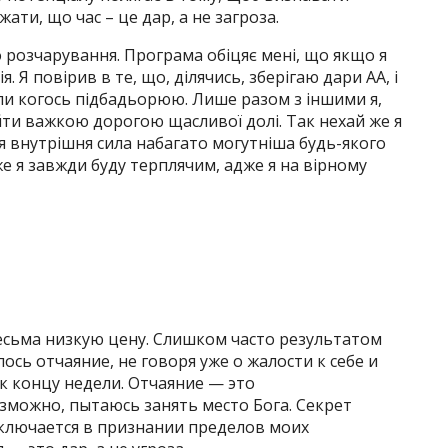
ати, що час – це дар, а не загроза.
о розчарування. Програма обіцяє мені, що якщо я
я. Я повірив в те, що, ділячись, зберігаю дари АА, і
ли когось підбадьорюю. Лише разом з іншими я,
йти важкою дорогою щасливої долі. Так нехай же я
я внутрішня сила набагато могутніша будь-якого
 же я завжди буду терплячим, адже я на вірному
есьма низкую цену. Слишком часто результатом
сь отчаяние, не говоря уже о жалости к себе и
к концу недели. Отчаяние — это
озможно, пытаюсь занять место Бога. Секрет
ключается в признании пределов моих