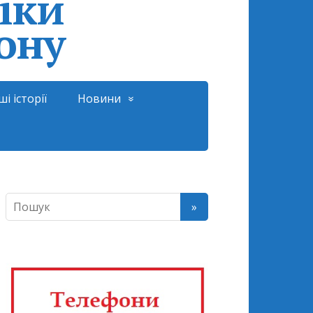
іки
ону
і історії
Новини