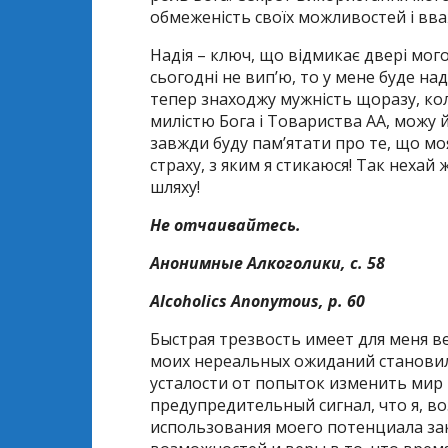
обмеженість своїх можливостей і вваж
Надія – ключ, що відмикає двері мог
сьогодні не вип’ю, то у мене буде наді
тепер знаходжу мужність щоразу, ко
милістю Бога і Товариства АА, можу 
завжди буду пам’ятати про те, що мо
страху, з яким я стикаюся! Так нехай
шляху!
Не отчаивайтесь.
Анонимные Алкоголики, с. 58
Alcoholics Anonymous, p. 60
Быстрая трезвость имеет для меня в
моих нереальных ожиданий становило
усталости от попыток изменить мир 
предупредительный сигнал, что я, в
использования моего потенциала за