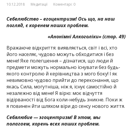
10.12.2018
Медитації
Коментарі: 0
Себелюбство – егоцентризм! Ось що, на наш
погляд, є коренем наших проблем
.
«Анонімні Алкоголіки»
(стор. 49)
Вражаюче відкриття: виявляється, світ і всі, хто
його населяє, чудово можуть обходитися і без
мене! Яке полегшення – дізнатися, що люди й
предмети можуть нормально існувати без будь-
якого контролю й керівництва з мого боку! І як
невимовно чудово прийти до переконання, що
якась Сила, могутніша, ніж я, існує самостійно й
незалежно від мене! Я вірю: моє відчуття
відірваності від Бога коли-небудь зникне. Поки ж
я повинен йти шляхом віри до сенсу нового життя.
Себялюбие — эгоцентризм! В этом, мы
полагаем, корень всех наших проблем.